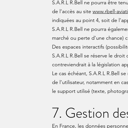
S.A.R.L R.Bell ne pourra être ten
de l’accès au site
www.rbell-avia
indiquées au point 4, soit de l’a
S.A.R.L R.Bell ne pourra égalem
marché ou perte d’une chance) con
Des espaces interactifs (possibili
S.A.R.L R.Bell se réserve le dro
contreviendrait à la législation a
Le cas échéant, S.A.R.L R.Bell se
de l’utilisateur, notamment en ca
le support utilisé (texte, photog
7. Gestion de
En France, les données personnell