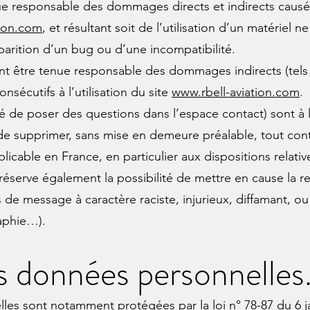
ue responsable des dommages directs et indirects causés a
tion.com
, et résultant soit de l’utilisation d’un matériel
pparition d’un bug ou d’une incompatibilité.
ent être tenue responsable des dommages indirects (tel
sécutifs à l’utilisation du site
www.rbell-aviation.com
.
té de poser des questions dans l’espace contact) sont à la
it de supprimer, sans mise en demeure préalable, tout c
pplicable en France, en particulier aux dispositions relat
 réserve également la possibilité de mettre en cause la re
s de message à caractère raciste, injurieux, diffamant, 
raphie…).
s données personnelles
es sont notamment protégées par la loi n° 78-87 du 6 jan