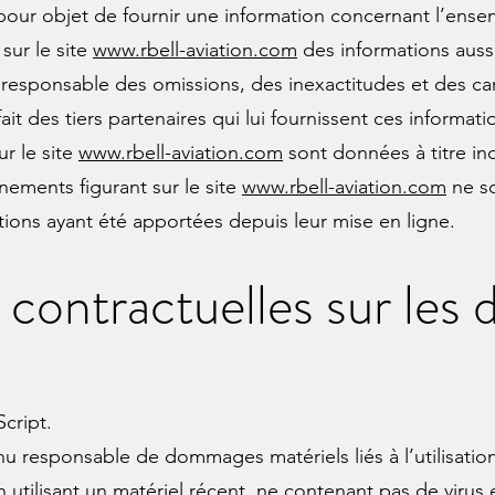
our objet de fournir une information concernant l’ensemb
 sur le site
www.rbell-aviation.com
des informations aussi
e responsable des omissions, des inexactitudes et des car
ait des tiers partenaires qui lui fournissent ces informati
ur le site
www.rbell-aviation.com
sont données à titre ind
gnements figurant sur le site
www.rbell-aviation.com
ne so
ions ayant été apportées depuis leur mise en ligne.
s contractuelles sur les
Script.
nu responsable de dommages matériels liés à l’utilisation 
n utilisant un matériel récent, ne contenant pas de virus